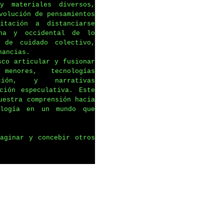
y materiales diversos,
volución de pensamientos
itación a distanciarse
rna y occidental de lo
 de cuidado colectivo,
nancias.
sco articular y fusionar
menores, tecnologías
ción, y narrativas
ción especulativa. Este
uestra comprensión hacia
ología en un mundo que
aginar y concebir otros